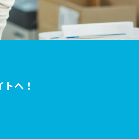
イトへ！
。