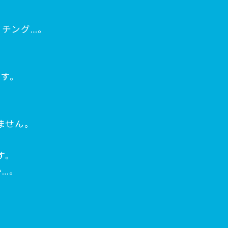
チング…。
です。
ません。
す。
…。
。