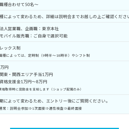
職種合わせて50名～
種によって変わるため、詳細は説明会までお越しの上ご確認くださ
法人営業職、企画職：東京本社
モバイル販売職：ご自身で選択可能
レックス制
職種によっては、定時制（9時半～18時半）やシフト制
4万円
関東・関西エリア手当1万円
資格支援金1万円～8万円
資格取得時に奨励金を支給します（ショップ配属のみ）
。
期によって変わるため、エントリー後にご質問ください
通常：説明会参加⇒1次面接⇒適性検査⇒最終面接