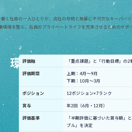
に働く社員の一人ひとりが、会社の存続と発展に不可欠なキーパーソ
働環境を整え、社員のプライベートライフを充実させるためのサポ
環境・採用情報を知る
評価軸
「重点課題」と「行動目標」の2
評価期間
上期：4月〜9月
下期：10月〜3月
ポジション
12ポジション×7ランク
賞与
年2回（6月・12月）
評価基準
「半期評価に基づいた賞与額」と
ブル」を決定