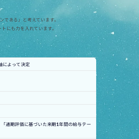
ンである」と考えています。
ートにも力を入れています。
軸によって決定
 「通期評価に基づいた来期
1
年間の給与テー