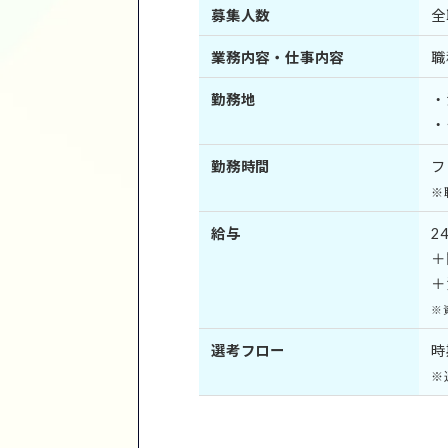
募集人数
全
業務内容・仕事内容
職
勤務地
・
・
勤務時間
フ
※
給与
2
＋
＋
※
選考フロー
時
※